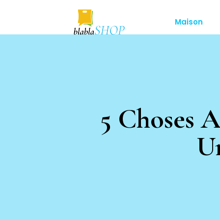
Maison
5 Choses A
U