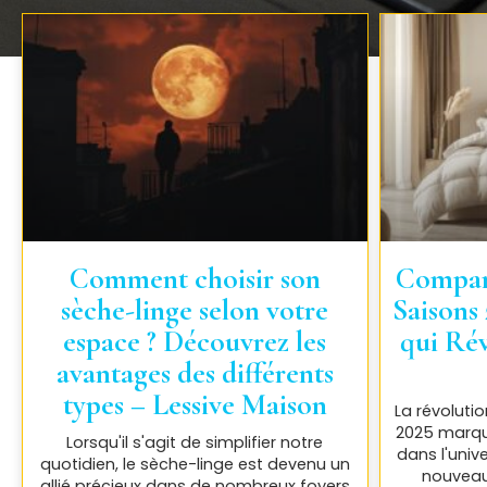
Comment choisir son
Compara
sèche-linge selon votre
Saisons
espace ? Découvrez les
qui Ré
avantages des différents
types – Lessive Maison
La révoluti
2025 marqu
Lorsqu'il s'agit de simplifier notre
dans l'univ
quotidien, le sèche-linge est devenu un
nouveau
allié précieux dans de nombreux foyers